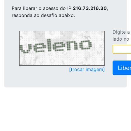
Para liberar o acesso
do IP
216.73.216.30
,
responda ao desafio abaixo.
Digite 
lado no
[trocar imagem]