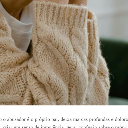
 o abusador é o próprio pai, deixa marcas profundas e dolo
, criar um senso de impotência, gerar confusão sobre o própr