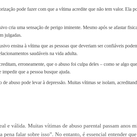
orização pode fazer com que a vítima acredite que não tem valor. Ela po
vo cria uma sensação de perigo iminente. Mesmo após se afastar fisic
m julgadas.
sivo ensina à vítima que as pessoas que deveriam ser confiáveis pode
elacionamentos saudáveis na vida adulta.
reditam, erroneamente, que o abuso foi culpa deles – como se algo que 
e impedir que a pessoa busque ajuda.
lo de abuso pode levar à depressão. Muitas vítimas se isolam, acreditan
real e válida. Muitas vítimas de abuso parental passam anos m
 pena falar sobre isso”. No entanto, é essencial entender que