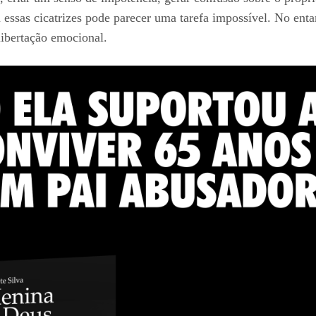
 essas cicatrizes pode parecer uma tarefa impossível. No entan
libertação emocional.